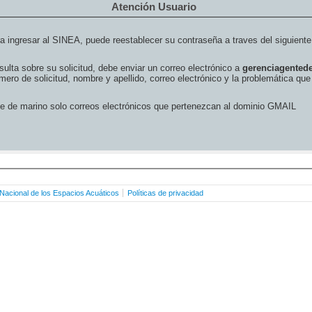
Agradecemos su apoyo mientras 
Atención Usuario
nuestros servicios.
a ingresar al SINEA, puede reestablecer su contraseña a traves del siguient
sulta sobre su solicitud, debe enviar un correo electrónico a
gerenciagented
ero de solicitud, nombre y apellido, correo electrónico y la problemática qu
e de marino solo correos electrónicos que pertenezcan al dominio GMAIL
o Nacional de los Espacios Acuáticos
Políticas de privacidad