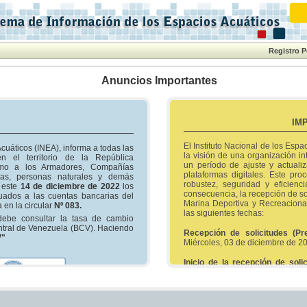
Registro 
Anuncios Importantes
IM
El Instituto Nacional de los Esp
Acuáticos (INEA), informa a todas las
la visión de una organización in
n el territorio de la República
un período de ajuste y actuali
omo a los Armadores, Compañías
plataformas digitales. Este pro
as, personas naturales y demás
robustez, seguridad y eficienc
e este
14 de diciembre de 2022
los
consecuencia, la recepción de so
tuados a las cuentas bancarias del
Marina Deportiva y Recreacional
 en la circular
Nº 083.
las siguientes fechas:
 debe consultar la tasa de cambio
entral de Venezuela (BCV). Haciendo
Recepción de solicitudes (Pr
V"
Miércoles, 03 de diciembre de 2
Inicio de la recepción de solic
enero de 2026.
Les invitamos a completar sus trá
inconvenientes durante este peri