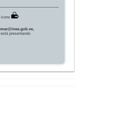
trabajamos para elevar el estándar de
e icono
emar@inea.gob.ve,
e está presentando.