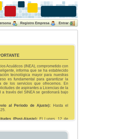
Persona
Registro Empresa
Entrar
PORTANTE
acios Acuáticos (INEA), comprometido con
teligente, informa que se ha establecido
zación tecnológica mayor para nuestras
ceso es fundamental para garantizar la
ia de los servicios que ofrecemos. En
licitudes de aspirantes a Licencias de la
 a través del SINEA se gestionará bajo
evio al Periodo de Ajuste):
Hasta el
025.
itudes (Post-Ajuste):
El Lunes, 12 de
mites antes de la fecha límite para evitar
odo de transición enfocado en la mejora.